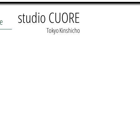
studio CUORE
e
​Tokyo
​Kinshicho
金
ce
,600