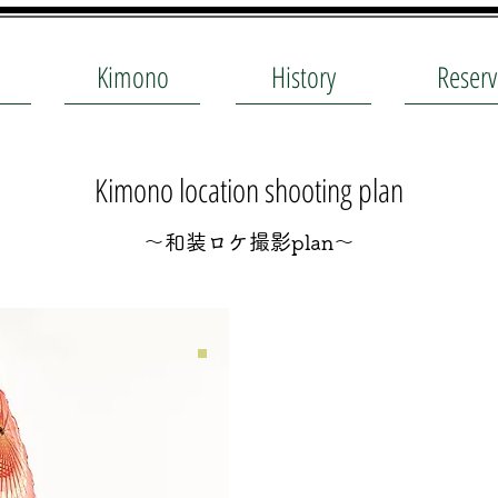
Kimono
History
Reserv
Kimono location shooting plan
〜和装ロケ撮影plan〜
​料
​Pri
¥120