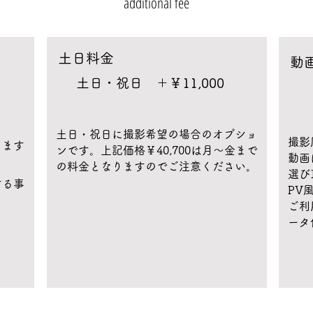
additional fee
​土日料金
​
土日・祝日 ＋￥11,000
​
​土日・祝日に撮影希望の場合のオプショ
撮影
きます
ンです。上記価格￥40,700は月〜金まで
動画
。
の料金となりますのでご注意ください。
選び
する事
​P
ご利
ータ