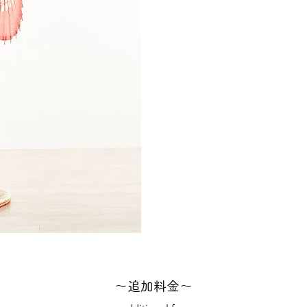
〜サービ
新郎新婦着
ヘア＆
着
ロケ
撮影全デ
〜追加料金〜