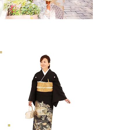
​B ランク
​料金
​Price
¥27,500
少し古めの商品構成群です。