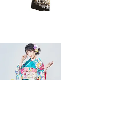
​C ランク
​料金
​Price
¥22,000
​染め上がりから10年以上の商品構成群です。
染め上がりからおおよそ10年以上の商品ですので全て
着用済の商品で構成されています。
​レンタルは小物もすべて揃ってるフルセットレンタル♪
​手ぶらでOK♫
最新の着物・小物類を常時取り揃えております♬
​専任のコーディネータがお洒落に
​コーディネート致します！
​希望の場所まで配送も可能☆