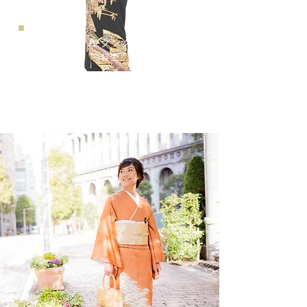
​A ランク
​料金
​Price
¥33,000
​控えめな絵柄の商品です。