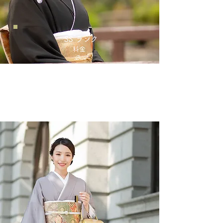
​SS ランク
​料金
​Price
¥55,000
作家物や金彩・手刺繍、非常に高価な一
級品の商品となります。