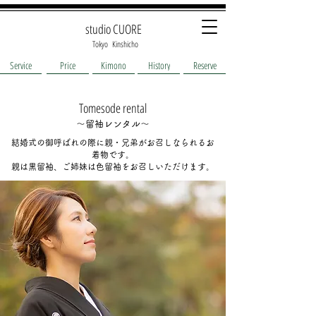
studio CUORE
​Tokyo
​Kinshicho
Service
Price
Kimono
History
Reserve
Tomesode rental
〜留袖レンタル〜
結婚式の御呼ばれの際に親・兄弟がお召しなられるお
着物です。
​親は黒留袖、ご姉妹は色留袖をお召しいただけます。