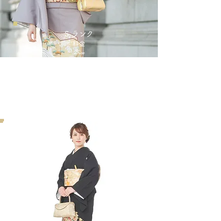
​S ランク
​料金
​Price
¥44,000
​豪華な絵柄の​今の流行を取り入れた商品とな
ります。