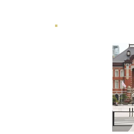
​洋装ロケ撮影
Western-style location
shooting
洋装外ロケで撮影するプラン
おすすめ対象
・洒落た写真を残したい方
​・他と違う写真希望の方