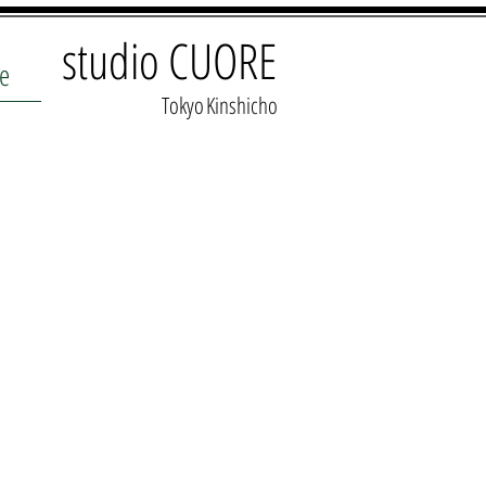
studio CUORE
e
​Tokyo
​Kinshicho