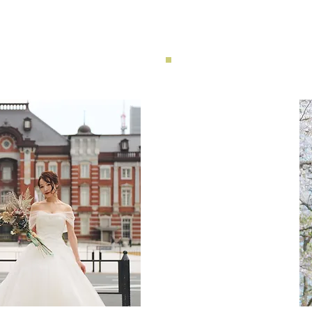
​和装ロケ撮影
Kimono location shooting
和装外ロケで撮影するプラン
おすすめ対象
・洒落た写真を残したい方
​・他と違う写真希望の方