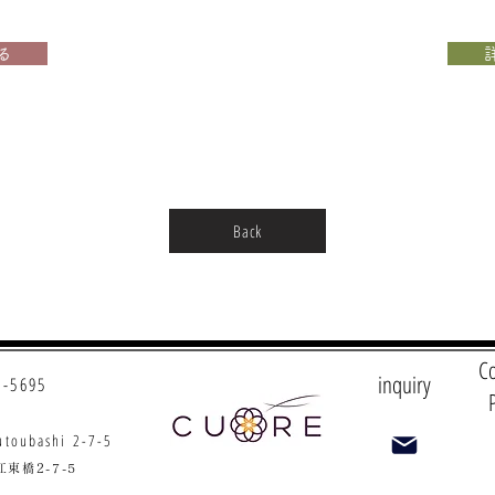
る
Back
C
inquiry
9-5695
utoubashi 2-7-5
東橋2-7-5