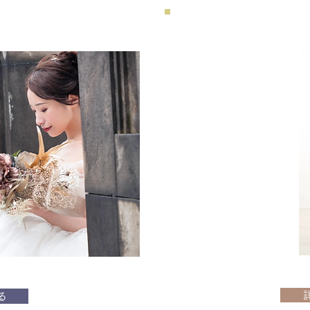
​和装スタジオ撮影
Kimono studio shooting
和装でスタジオ撮影プラン
おすすめ対象
・和装で写真を残したい方
る